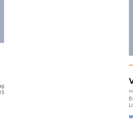
V
ag
M
15
E
L
W