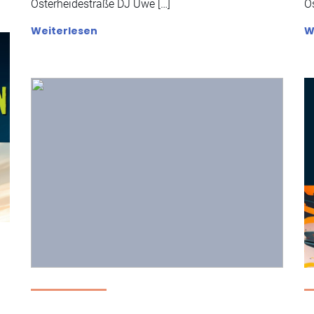
Osterheidestraße DJ Uwe […]
O
Weiterlesen
W