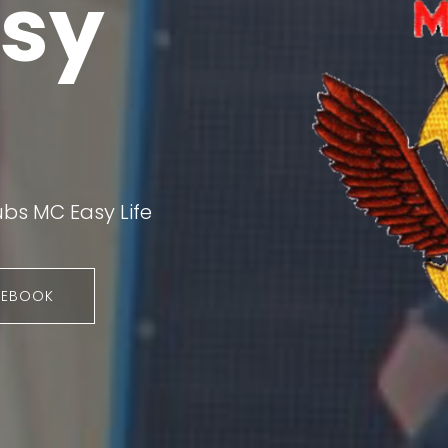
sy
ubs MC Easy Life
CEBOOK