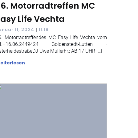
36. Motorradtreffen MC
Easy Life Vechta
|
anuar 11, 2024
11:18
6. Motorradtreffendes MC Easy Life Vechta vom
4.–16.06.2449424 Goldenstedt-Lutten ·
sterheidestraßeDJ Uwe MullerFr.: AB 17 UHR […]
eiterlesen