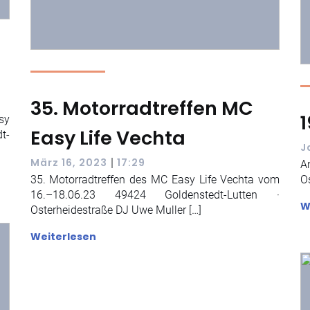
35. Motorradtreffen MC
sy
Easy Life Vechta
t-
J
|
März 16, 2023
17:29
A
35. Motorradtreffen des MC Easy Life Vechta vom
O
16.–18.06.23 49424 Goldenstedt-Lutten ·
W
Osterheidestraße DJ Uwe Muller […]
Weiterlesen