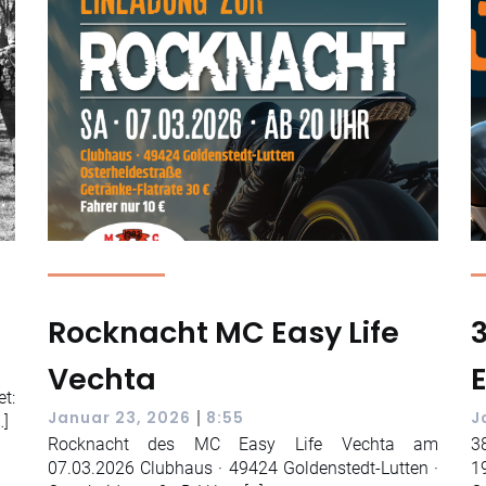
Rocknacht MC Easy Life
Vechta
t:
|
Januar 23, 2026
8:55
J
…]
Rocknacht des MC Easy Life Vechta am
3
07.03.2026 Clubhaus · 49424 Goldenstedt-Lutten ·
1